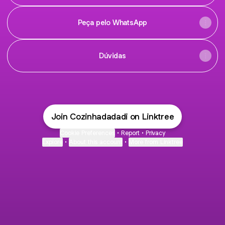
Peça pelo WhatsApp
Dúvidas
Join Cozinhadadadi on Linktree
Cookie Preferences
•
Report
•
Privacy
Explore
•
About this account
•
More from Linktree