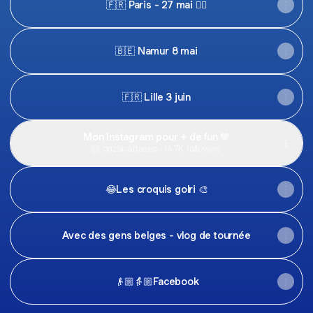
🇫🇷 Paris - 27 mai ❤️‍🔥
🇧🇪 Namur 8 mai
🇫🇷 Lille 3 juin
Mon Instagram pour + de fun 💙
cinziacattaneo ‧ 14.7K followers
😂Les croquis golri 🎨
Avec des gens belges - vlog de tournée
👴🏼👵🏼Facebook