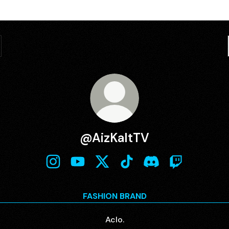
@AizKaltTV
@AizKaltTV Instagram
@AizKaltTV YouTube
@AizKaltTV X
@AizKaltTV TikTok
@AizKaltTV Discord
@AizKaltTV T
FASHION BRAND
Aclo.