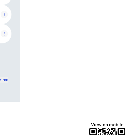
ktree
View on mobile