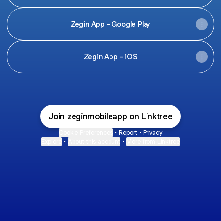
Zegin App - Google Play
‎Zegin App - iOS
Join zeginmobileapp on Linktree
Cookie Preferences
•
Report
•
Privacy
Explore
•
About this account
•
More from Linktree