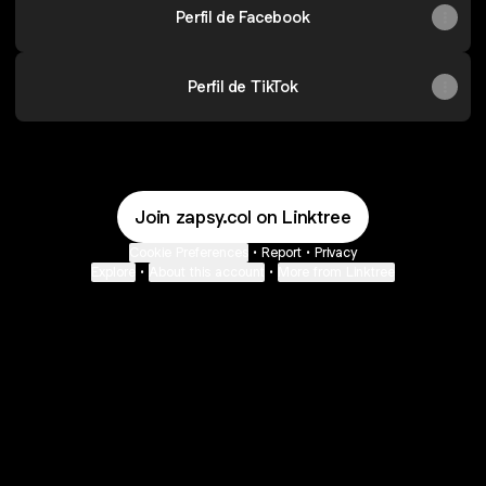
Perfil de Facebook
Perfil de TikTok
Join zapsy.col on Linktree
Cookie Preferences
•
Report
•
Privacy
Explore
•
About this account
•
More from Linktree