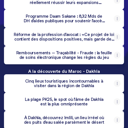
réellement réussir leurs expansions
internationales ?
Programme Daam Sakane : 8,32 Mds de
DH d’aides publiques pour soutenir l’accès
au logement
Réforme de la profession d’avocat : «Ce projet de loi
contient des dispositions positives, mais garde des
zones d'ombre»
Remboursements – Traçabilité - Fraude : la feuille
de soins électronique change les règles du jeu
A la découverte du Maroc - Dakhla
Cinq lieux touristiques incontournables à
visiter dans la région de Dakhla
La plage PK25, le spot où l'âme de Dakhla
est la plus omniprésente
À Dakhla, découvrez Imlili, un lieu irréel où
des puits d'eau salée parsèment le désert