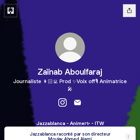
Zaïnab Aboulfaraj
Journaliste 👩🏻‍💻 Prod ✨Voix off🎙️ Animatrice
🎤
Zaïnab Aboulfaraj Instagram
Zaïnab Aboulfaraj Email
Jazzablanca - Animer✨ - ITW
Jazzablanca raconté par son directeur
Moulay Ahmed Alami