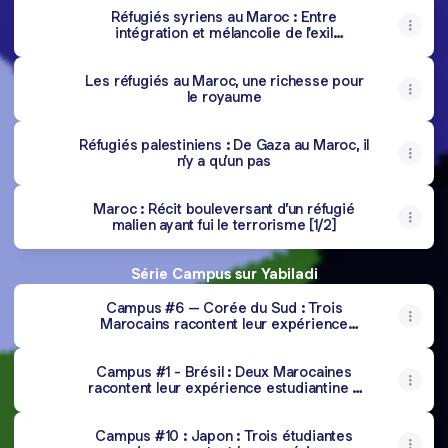
Réfugiés syriens au Maroc : Entre
intégration et mélancolie de l'exil
[Reportage 2/2]
Les réfugiés au Maroc, une richesse pour
le royaume
Réfugiés palestiniens : De Gaza au Maroc, il
n’y a qu’un pas
Maroc : Récit bouleversant d’un réfugié
malien ayant fui le terrorisme [1/2]
Le
documentaire
Série Campus sur Yabiladi
"de
la
Campus #6 – Corée du Sud : Trois
migration
Marocains racontent leur expérience
à
estudiantine au pays du tigre
l’entrepreneuriat
:
Campus #1 - Brésil : Deux Marocaines
parcours
racontent leur expérience estudiantine à
de
Belo Horizonte
femmes
au
Campus #10 : Japon : Trois étudiantes