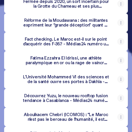
Fermée depuis 2020, un sort incertain pour
la Grotte du Chameau et ses plus
anciennes gravures rupestres d’Afrique du
Nord - Médias24 numéro un de
Réforme de la Moudawana : des militantes
l'information économique marocaine
expriment leur “grande déception” quant au
Taâssib et à la filiation par ADN - Médias24
numéro un de l'information économique
Fact checking. Le Maroc est-il sur le point
marocaine
d'acquérir des F-35? - Médias24 numéro un
de l'information économique marocaine
Fatima Ezzahra El Idrissi, une athlète
paralympique en or ou la rage de vaincre
(portrait) - Médias24 numéro un de
l'information économique marocaine
L’Université Mohammed VI des sciences et
de la santé ouvre ses portes à Dakhla -
Médias24 numéro un de l'information
économique marocaine
Découvrez Yuzu, le nouveau rooftop fusion
tendance à Casablanca - Médias24 numéro
un de l'information économique marocaine
Aboulkacem Chebri (ICOMOS) : “Le Maroc
n’est pas le berceau de l'humanité, il est
l'origine de l'homme moderne” - Médias24
numéro un de l'information économique