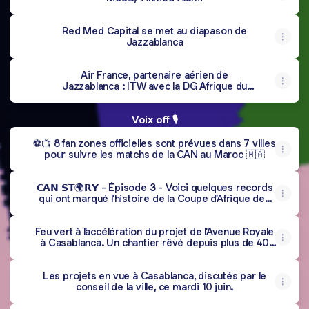
Red Med Capital se met au diapason de
Jazzablanca
Air France, partenaire aérien de
Jazzablanca : ITW avec la DG Afrique du
Nord, Sahel et Côte Ouest
Voix off 🎙️
⚽📺 8 fan zones officielles sont prévues dans 7 villes
pour suivre les matchs de la CAN au Maroc 🇲🇦
𝗖𝗔𝗡 𝗦𝗧🌍𝗥𝗬 - Épisode 3 - Voici quelques records
qui ont marqué l’histoire de la Coupe d'Afrique des
Nations. Seront-ils battus lors de cette CAN au
Maroc ?
Feu vert à l'accélération du projet de l'Avenue Royale
à Casablanca. Un chantier rêvé depuis plus de 40
ans !
Les projets en vue à Casablanca, discutés par le
conseil de la ville, ce mardi 10 juin.