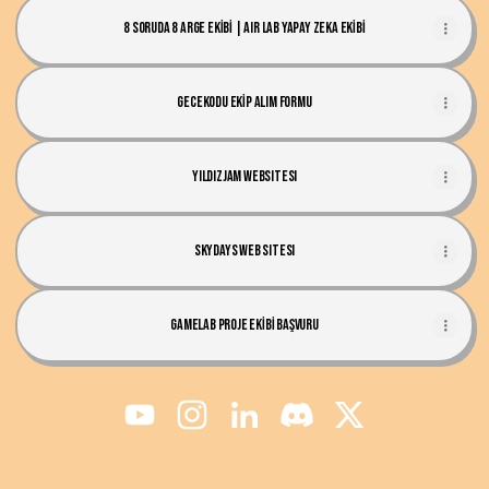
8 SORUDA 8 ARGE EKİBİ | AIR LAB YAPAY ZEKA EKİBİ
GECEKODU EKİP ALIM FORMU
YıldızJam Websitesi
SKYDAYS Web sitesi
GAMELAB PROJE EKİBİ BAŞVURU
SKY LAB YouTube
SKY LAB Instagram
SKY LAB LinkedIn
SKY LAB Discord
SKY LAB X