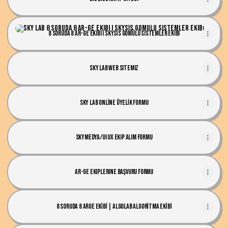
8 Soruda 8 AR-GE ekibi I SKYSİS gömülü sistemler ekibi
8 Soruda 8 AR-GE ekibi I SKYSİS gömülü sistemler ekibi
Sky Lab Web Sitemiz
SKY LAB ONLİNE ÜYELİK FORMU
SKYMEDYA/UI UX ekip alım formu
AR-GE Ekiplerine Başvuru Formu
8 SORUDA 8 ARGE EKİBİ | ALGOLAB ALGORİTMA EKİBİ