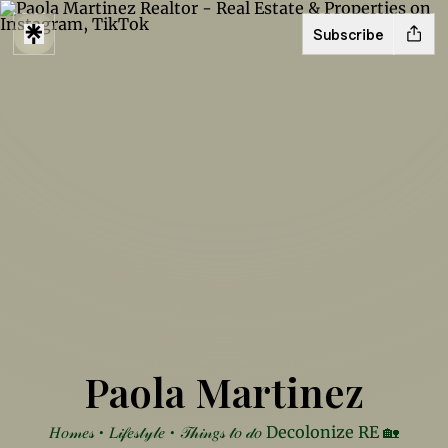
Subscribe
Paola Martinez
𝐻𝑜𝓂𝑒𝓈 • 𝐿𝒾𝒻𝑒𝓈𝓉𝓎𝓁𝑒 • 𝒯𝒽𝒾𝓃𝑔𝓈 𝓉𝑜 𝒹𝑜 Decolonize RE 🏡