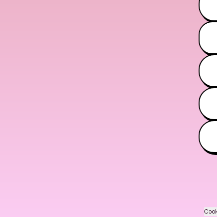
You
Cook