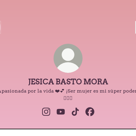
JESICA BASTO MORA
pasionada por la vida ❤️💕 ¡Ser mujer es mi súper pode
👷‍♀️✨
JESICA BASTO MORA Instagram
JESICA BASTO MORA YouTub
JESICA BASTO MORA T
JESICA BASTO MO