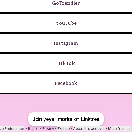
GoTrendier
Tube
YouTube
Instagram
TikTok
Facebook
Join yeye_morita on Linktree
ie Preferences
•
Report
•
Privacy
•
Explore
•
About this account
•
More from Lin