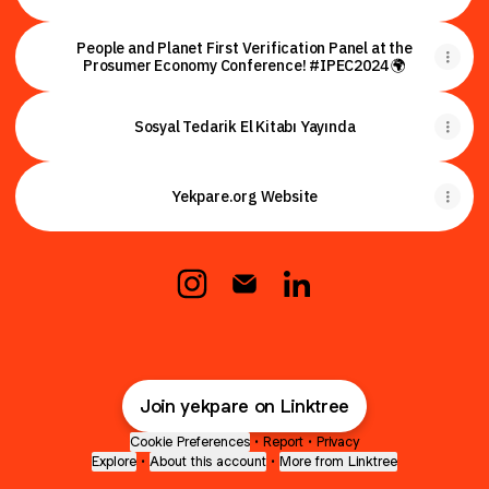
People and Planet First Verification Panel at the
Prosumer Economy Conference! #IPEC2024 🌍
Sosyal Tedarik El Kitabı Yayında
Yekpare.org Website
@yekpare Instagram
@yekpare Email
@yekpare LinkedIn
Join yekpare on Linktree
Cookie Preferences
•
Report
•
Privacy
Explore
•
About this account
•
More from Linktree