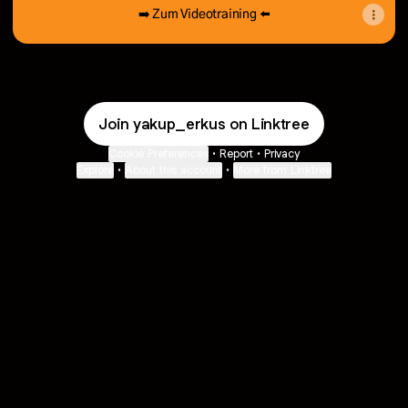
➡️ Zum Videotraining ⬅️
Join yakup_erkus on Linktree
Cookie Preferences
•
Report
•
Privacy
Explore
•
About this account
•
More from Linktree