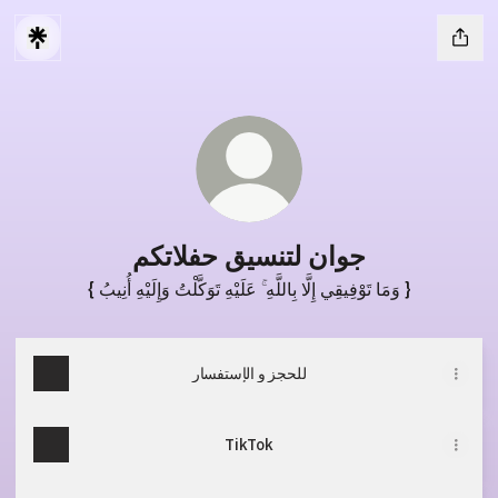
جوان لتنسيق حفلاتكم
{ وَمَا تَوْفِيقِي إِلَّا بِاللَّهِ ۚ عَلَيْهِ تَوَكَّلْتُ وَإِلَيْهِ أُنِيبُ }
للحجز و الإستفسار
TikTok