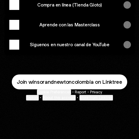
Compra en línea (Tienda Gioto)
Aprende con las Masterclass
Siguenos en nuestro canal de YouTube
Join winsorandnewtoncolombia on Linktree
Cookie Preferences
•
Report
•
Privacy
Explore
•
About this account
•
More from Linktree