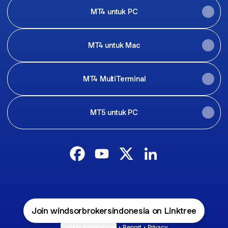
MT4 untuk PC
MT4 untuk Mac
MT4 MultiTerminal
MT5 untuk PC
Windsor Brokers Facebook
Windsor Brokers YouTube
Windsor Brokers X
Windsor Brokers Li
Join windsorbrokersindonesia on Linktree
Cookie Preferences
•
Report
•
Privacy