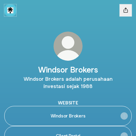
Windsor Brokers
Windsor Brokers adalah perusahaan
investasi sejak 1988
WEBSITE
Windsor Brokers
Client Portal