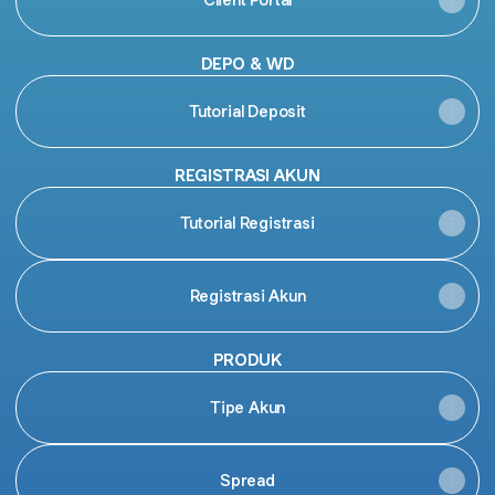
DEPO & WD
Tutorial Deposit
REGISTRASI AKUN
Tutorial Registrasi
Registrasi Akun
PRODUK
Tipe Akun
Spread