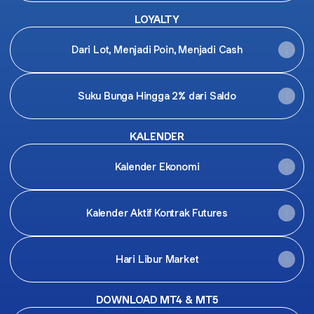
LOYALTY
Dari Lot, Menjadi Poin, Menjadi Cash
Suku Bunga Hingga 2% dari Saldo
KALENDER
Kalender Ekonomi
Kalender Aktif Kontrak Futures
Hari Libur Market
DOWNLOAD MT4 & MT5