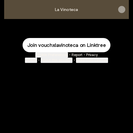
La Vinoteca
Join vouchxlavinoteca on Linktree
Cookie Preferences
•
Report
•
Privacy
Explore
•
About this account
•
More from Linktree