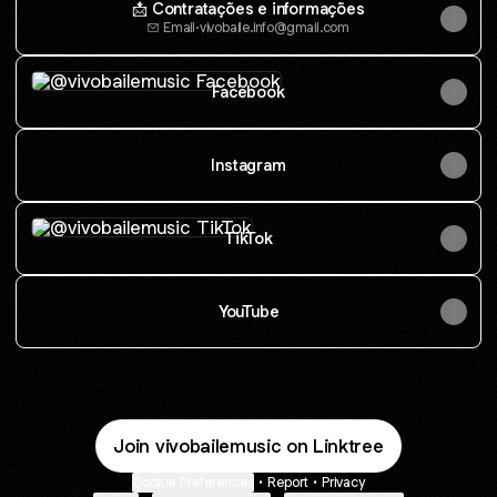
📩 Contratações e informações
Email
·
vivobaile.info@gmail.com
Facebook
Facebook
Instagram
TikTok
TikTok
YouTube
Join vivobailemusic on Linktree
Cookie Preferences
•
Report
•
Privacy