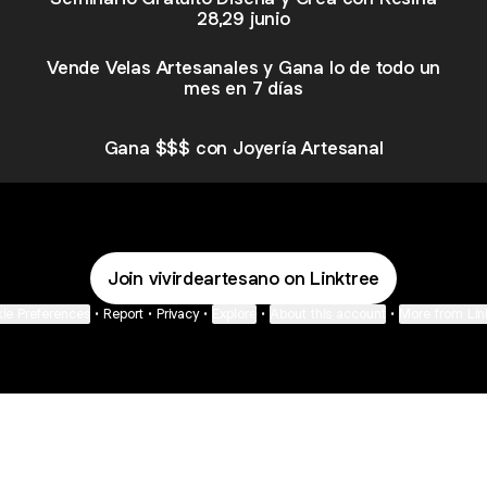
28,29 junio
Vende Velas Artesanales y Gana lo de todo un
mes en 7 días
Gana $$$ con Joyería Artesanal
Join vivirdeartesano on Linktree
ie Preferences
•
Report
•
Privacy
•
Explore
•
About this account
•
More from Lin