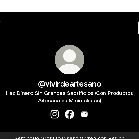
@vivirdeartesano
Haz Dinero Sin Grandes Sacrificios (Con Productos
Artesanales Minimalistas)
@vivirdeartesano Instagram
@vivirdeartesano Facebook
@vivirdeartesano Email
Seminario Gratuito Diseña y Crea con Resina