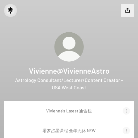
Vivienne@VivienneAstro
Astrology Consultant/Lecturer/Content Creator -
USA West Coast
Vivienne's Latest 通告栏
塔罗占星课程 全年无休 NEW