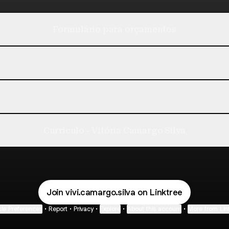
Formulário para orçamentos
ifólio - Vitória Camargo Silva
Portifólio - Vitória Camargo Silva
PDF
·
Document
ifólio Renders
Portifólio Renders
PDF
·
Document
Curriculo - Vitória Camargo Silva
Join vivi.camargo.silva on Linktree
ie Preferences
•
Report
•
Privacy
•
Explore
•
About this account
•
More from Lin