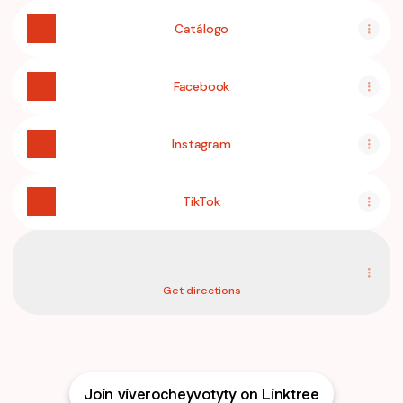
Catálogo
Facebook
Instagram
TikTok
Ubicación 📍
Ubicación 📍
Sgto Dure, Capiatá
Get directions
Join viverocheyvotyty on Linktree