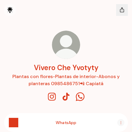
Vivero Che Yvotyty
Plantas con flores-Plantas de interior-Abonos y
planteras 0985486751📲 Capiatá
Vivero Che Yvotyty Instagram
Vivero Che Yvotyty TikTok
Vivero Che Yvotyty W
WhatsApp