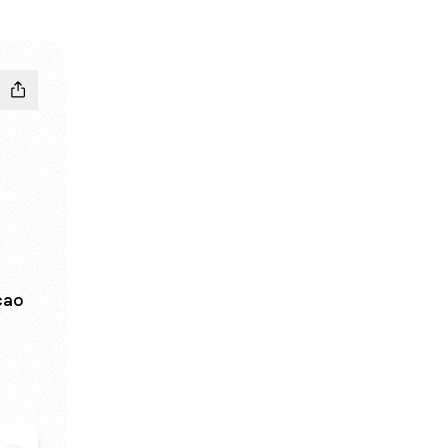
cao
est