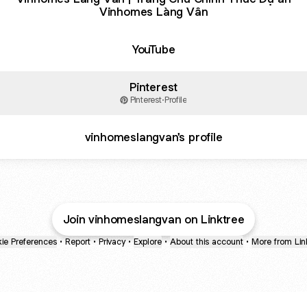
Vinhomes Làng Vân
YouTube
Pinterest
Pinterest
·
Profile
vinhomeslangvan's profile
Join vinhomeslangvan on Linktree
ie Preferences
•
Report
•
Privacy
•
Explore
•
About this account
•
More from Lin