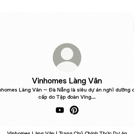
Vinhomes Làng Vân
nhomes Làng Vân – Đà Nẵng là siêu dự án nghỉ dưỡng 
cấp do Tập đoàn Ving...
Vinhomes Làng Vân YouTube
Vinhomes Làng Vân Pinter
Vinhomes Làng Vân | Trang Chủ Chính Thức Dự án