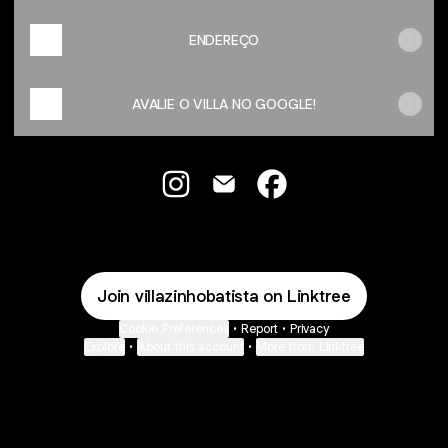
ENDEREÇO
AVALIE O VILLA NO GOOGLE!
@villazinhobatista Instagram
@villazinhobatista Email
@villazinhobatista Fa
Join villazinhobatista on Linktree
Cookie Preferences
•
Report
•
Privacy
Explore
•
About this account
•
More from Linktree