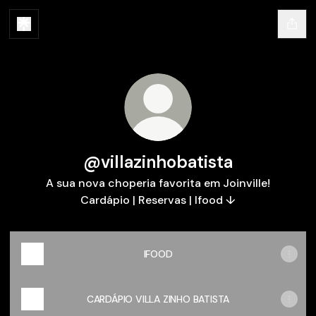
@villazinhobatista
A sua nova choperia favorita em Joinville!
Cardápio | Reservas | Ifood ↓
IFOOD
CARDÁPIO VILLA ZINHO BATISTA