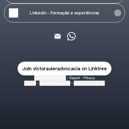
Linkedin - Formação e experiências
Victor Auler Advocacia Email
Victor Auler Advocacia W
Join victorauleradvocacia on Linktree
Cookie Preferences
•
Report
•
Privacy
Explore
•
About this account
•
More from Linktree