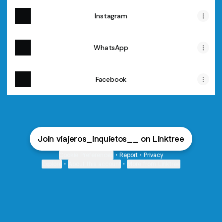
Instagram
WhatsApp
Facebook
Join viajeros_inquietos__ on Linktree
Cookie Preferences
•
Report
•
Privacy
Explore
•
About this account
•
More from Linktree