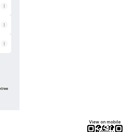
ktree
View on mobile