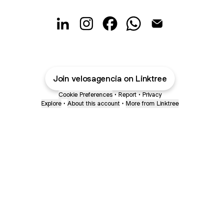
@velosagencia LinkedIn
@velosagencia Instagram
@velosagencia Facebook
@velosagencia Whats
@velosagencia E
Join velosagencia on Linktree
Cookie Preferences
•
Report
•
Privacy
Explore
•
About this account
•
More from Linktree