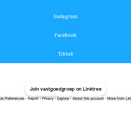
Instagram
Facebook
Tiktok
Join vastgoedgroep on Linktree
ie Preferences
•
Report
•
Privacy
•
Explore
•
About this account
•
More from Lin