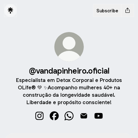
Subscribe
@vandapinheiro.oficial
Especialista em Detox Corporal e Produtos
OLife®️ 💚 ✨Acompanho mulheres 40+ na
construção da longevidade saudável.
Liberdade e propósito consciente!
@vandapinheiro.oficial Instagram
@vandapinheiro.oficial Facebook
@vandapinheiro.oficial What
@vandapinheiro.oficial 
@vandapinheiro.o