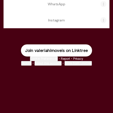
WhatsApp
Instagram
Join valeriahimoveis on Linktree
Cookie Preferences
•
Report
•
Privacy
Explore
•
About this account
•
More from Linktree