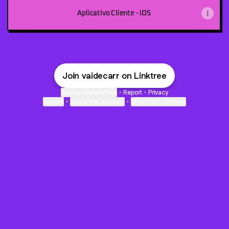
Aplicativo Cliente - iOS
Join vaidecarr on Linktree
Cookie Preferences
•
Report
•
Privacy
Explore
•
About this account
•
More from Linktree