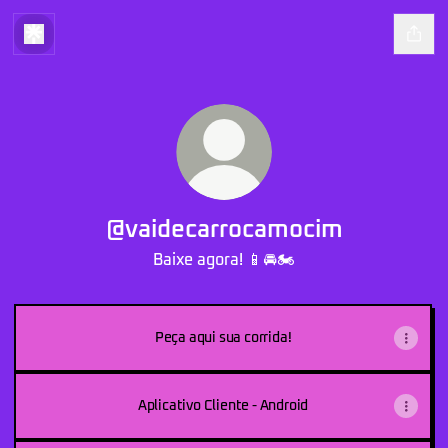
@vaidecarrocamocim
Baixe agora! 📱🚘🏍️
Peça aqui sua corrida!
Aplicativo Cliente - Android