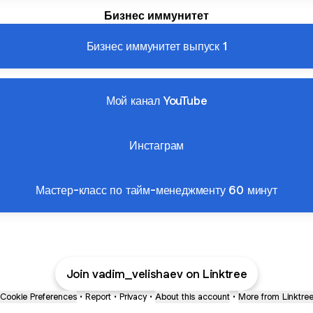
Бизнес иммунитет
Бизнес иммунитет выпуск 1
Мой канал YouTube
Инстаграм
Мастер-класс по тайм-менеджменту 60 минут
Join vadim_velishaev on Linktree
Cookie Preferences
•
Report
•
Privacy
•
About this account
•
More from Linktre