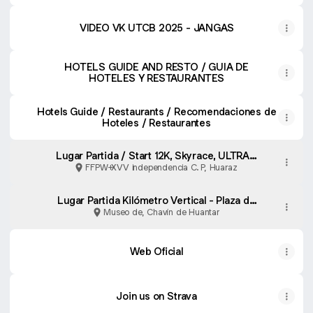
VIDEO VK UTCB 2025 - JANGAS
HOTELS GUIDE AND RESTO / GUIA DE
HOTELES Y RESTAURANTES
Hotels Guide / Restaurants / Recomendaciones de
Hoteles / Restaurantes
Lugar Partida / Start 12K, Skyrace, ULTRA -
Entrega de kits / Packet pickup
FFPW+XVV independencia C. P, Huaraz
Lugar Partida Kilómetro Vertical - Plaza de
Armas Jangas
Museo de, Chavín de Huantar
Web Oficial
Join us on Strava