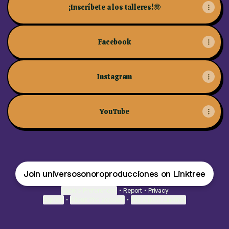
¡Inscríbete a los talleres!🤓
Facebook
Instagram
YouTube
Join universosonoroproducciones on Linktree
Cookie Preferences
•
Report
•
Privacy
Explore
•
About this account
•
More from Linktree