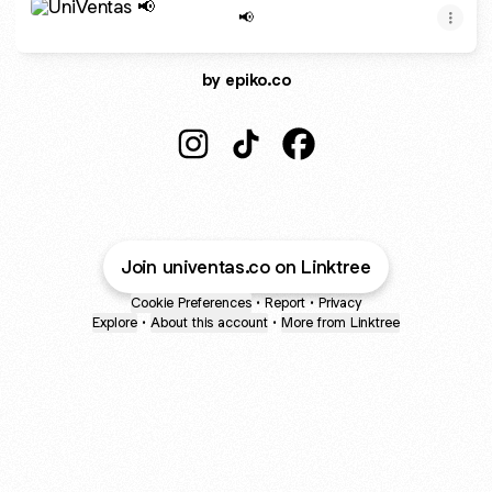
📢
by epiko.co
UniVentas Instagram
UniVentas TikTok
UniVentas Facebook
Join univentas.co on Linktree
Cookie Preferences
•
Report
•
Privacy
Explore
•
About this account
•
More from Linktree