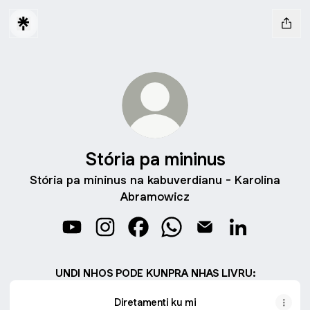
Stória pa mininus
Stória pa mininus na kabuverdianu - Karolina
Abramowicz
Stória pa mininus YouTube
Stória pa mininus Instagram
Stória pa mininus Facebook
Stória pa mininus WhatsA
Stória pa mininus Em
Stória pa min
UNDI NHOS PODE KUNPRA NHAS LIVRU:
Diretamenti ku mi