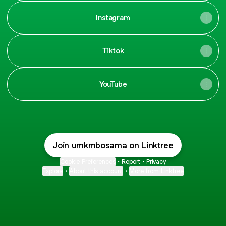
Instagram
Tiktok
YouTube
Join umkmbosama on Linktree
Cookie Preferences
•
Report
•
Privacy
Explore
•
About this account
•
More from Linktree