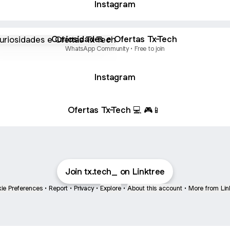
Instagram
sidades e Ofertas Tx-Tech
Curiosidades e Ofertas Tx-Tech
WhatsApp Community • Free to join
Instagram
Ofertas Tx-Tech 💻 🎮📱
Join tx.tech_ on Linktree
ie Preferences
•
Report
•
Privacy
•
Explore
•
About this account
•
More from Lin