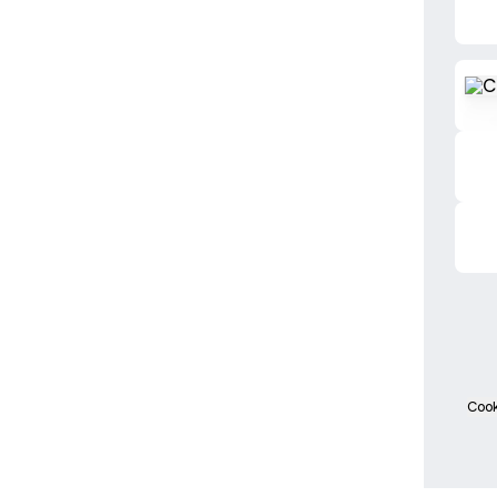
Curio
Cook