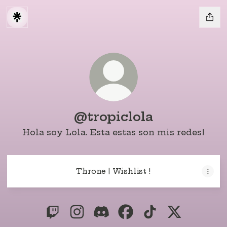
@tropiclola
Hola soy Lola. Esta estas son mis redes!
Throne | Wishlist !
@tropiclola Twitch
@tropiclola Instagram
@tropiclola Discord
@tropiclola Facebook
@tropiclola Tik
@tropiclol