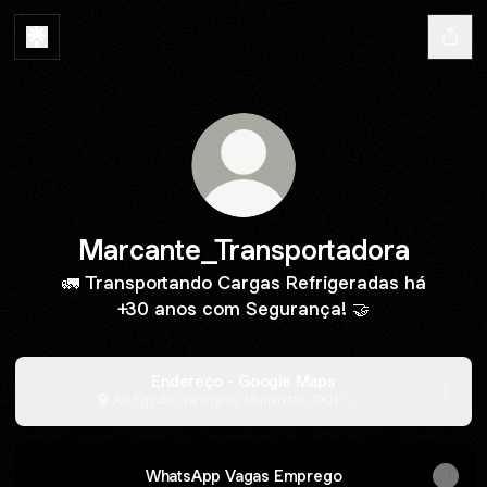
Marcante_Transportadora
🚛 Transportando Cargas Refrigeradas há
+30 anos com Segurança! 🤝
Endereço - Google Maps
Av. Egydio Gerônymo Munaretto, 1901 -
Jardim Panorama, Toledo
WhatsApp Vagas Emprego