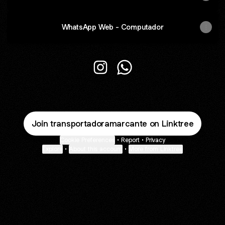
WhatsApp Web - Computador
Marcante_Transportadora Insta
Marcante_Transportador
Join transportadoramarcante on Linktree
Cookie Preferences
•
Report
•
Privacy
Explore
•
About this account
•
More from Linktree