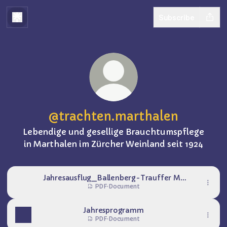
Subscribe
@trachten.marthalen
Lebendige und gesellige Brauchtumspflege
in Marthalen im Zürcher Weinland seit 1924
Jahresausflug_Ballenberg-Trauffer Mi,
09.09.2026 Anmeldung bis 15.08.
PDF
·
Document
Jahresprogramm
PDF
·
Document