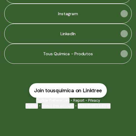
Instagram
LinkedIn
Tous Química - Produtos
Join tousquimica on Linktree
Cookie Preferences
•
Report
•
Privacy
Explore
•
About this account
•
More from Linktree