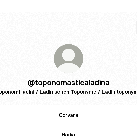
@toponomasticaladina
oponomi ladini / Ladinischen Toponyme / Ladin topony
Corvara
Badia