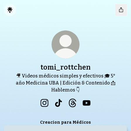
tomi_rottchen
🎥 Videos médicos simples y efectivos 🎓 5°
año Medicina UBA | Edición & Contenido 📩
Hablemos 👇
tomi_rottchen Instagram
tomi_rottchen TikTok
tomi_rottchen Threads
tomi_rottchen You
Creacion para Médicos