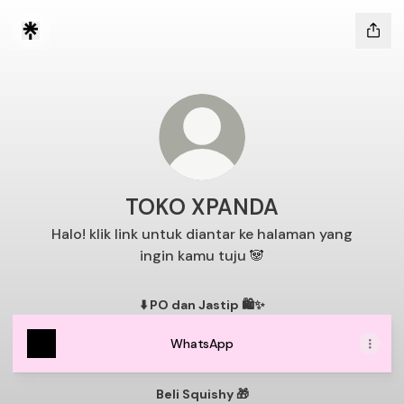
TOKO XPANDA
Halo! klik link untuk diantar ke halaman yang
ingin kamu tuju 🐼
⬇️ PO dan Jastip 🛍️✨
WhatsApp
Beli Squishy 🎁