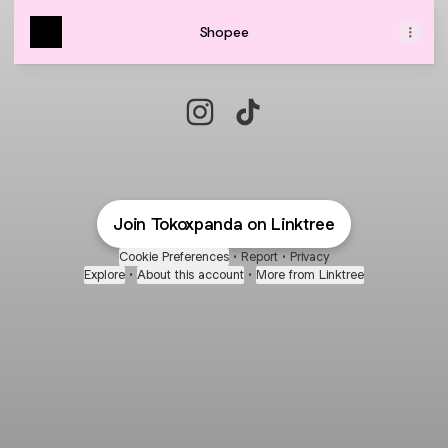
Shopee
TOKO XPANDA Instagram
TOKO XPANDA TikTok
Join Tokoxpanda on Linktree
Cookie Preferences
•
Report
•
Privacy
Explore
•
About this account
•
More from Linktree