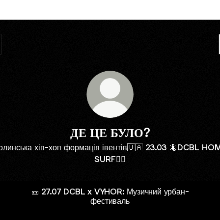
ДЕ ЦЕ БУЛО?
олинська хіп-хоп формація івентів🇺🇦 23.03 🦎DCBL HO
SURF🏄‍♂️
🎫 27.07 DCBL x VYHOR: Музичний урбан-
фестиваль