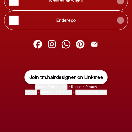
Nossos serviços
Endereço
T. M. Hair Designer Facebook
T. M. Hair Designer Instagram
T. M. Hair Designer WhatsAp
T. M. Hair Designer Pin
T. M. Hair Desig
Join tm.hairdesigner on Linktree
Cookie Preferences
•
Report
•
Privacy
Explore
•
About this account
•
More from Linktree