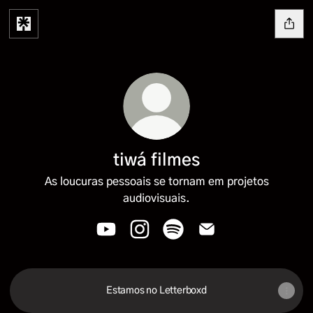
tiwá filmes
As loucuras pessoais se tornam em projetos
audiovisuais.
tiwá filmes YouTube
tiwá filmes Instagram
tiwá filmes Spotify
tiwá filmes Email
Estamos no Letterboxd