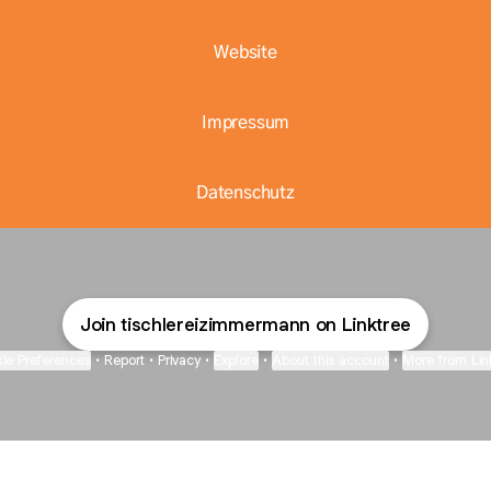
Website
Impressum
Datenschutz
Join tischlereizimmermann on Linktree
ie Preferences
•
Report
•
Privacy
•
Explore
•
About this account
•
More from Lin