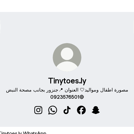
Tinytoes.ly
مصورة اطفال ومواليد🤍 العنوان 📍جنزور بجانب مصحة النبض
🔴0923576501
Tinytoes.ly Instagram
Tinytoes.ly WhatsApp
Tinytoes.ly TikTok
Tinytoes.ly Facebook
Tinytoes.ly Snap
sApp